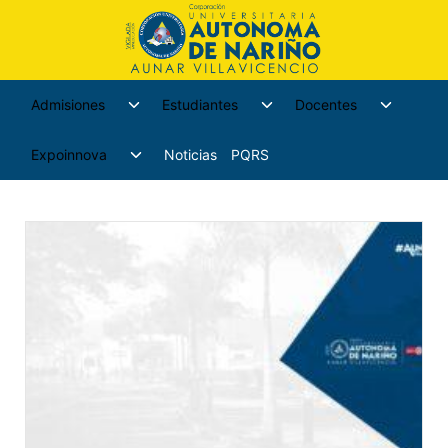
Admisiones
Estudiantes
Docentes
Expoinnova
Noticias
PQRS