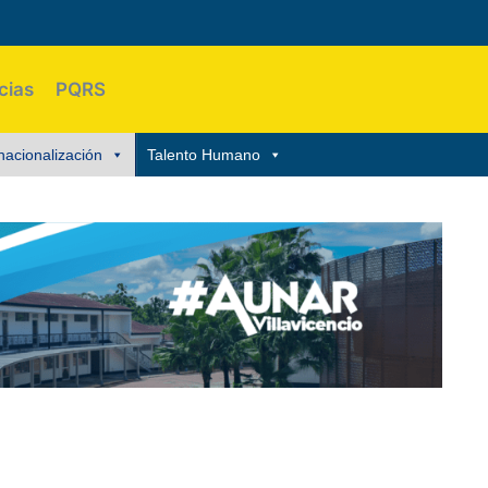
cias
PQRS
nacionalización
Talento Humano