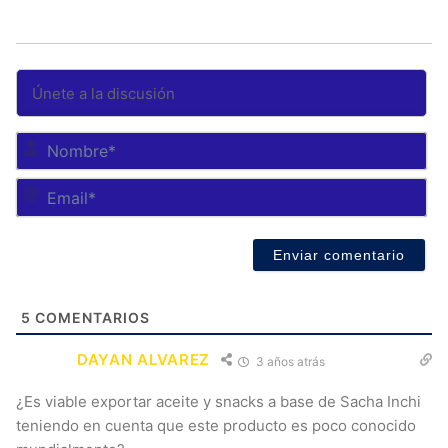
No
Em
5
COMENTARIOS
DAYAN ALVAREZ
3 años atrás
¿Es viable exportar aceite y snacks a base de Sacha Inchi
teniendo en cuenta que este producto es poco conocido