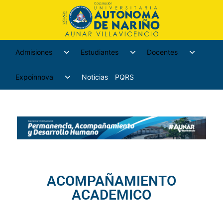
Admisiones
Estudiantes
Docentes
Expoinnova
Noticias
PQRS
ACOMPAÑAMIENTO
ACADEMICO