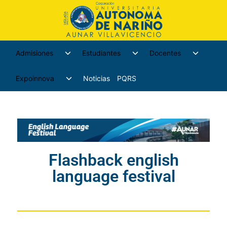
Admisiones
Estudiantes
Docentes
Expoinnova
Noticias
PQRS
Flashback english
language festival