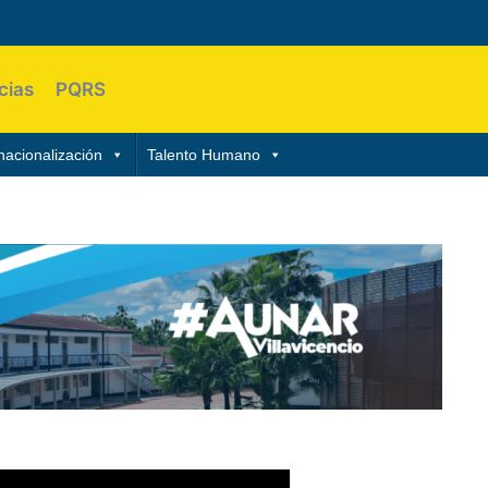
cias
PQRS
nacionalización
Talento Humano