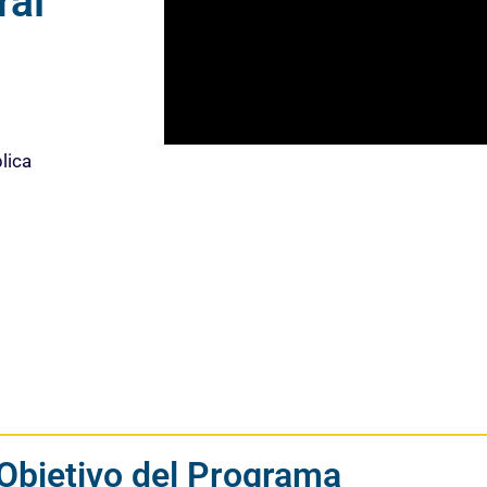
ral
22
1
lica
Objetivo del Programa