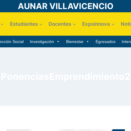
AUNAR VILLAVICENCIO
Estudiantes
Docentes
Expoinnova
Noti
ección Social
Investigación
Bienestar
Egresados
Inter
PonenciasEmprendimiento2