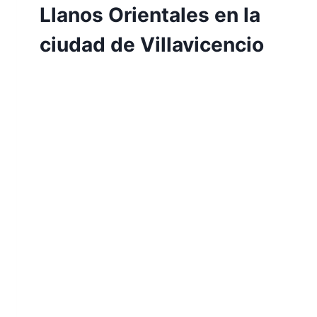
Llanos Orientales en la
ciudad de Villavicencio
Por
Aunarcorp
17 mayo, 2022
El objetivo de la presente investigación
fue Realizar un estudio de factibilidad
para la creación de una empresa de
desayunos sorpresa con identidad en la
cultura de los Llanos Orientales en la
ciudad de Villavicencio. La base teórica
con la cual se enmarca esta investigación
es a) Saber si tenemos la posibilidad de
generar algo,…
LEER MÁS