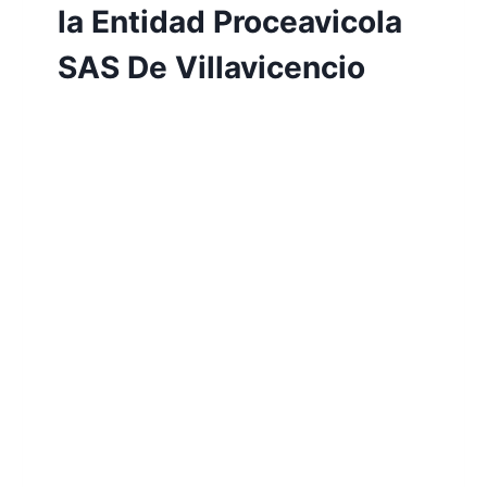
la Entidad Proceavicola
SAS De Villavicencio
Por
Aunarcorp
18 mayo, 2022
La entidad Proceavicola SAS es una PBA
ubicada en la ciudad de Villavicencio que
presta servicios de sacrificio de aves de
corral a las principales granjas
productoras, distribuidoras y
comercializadoras de pollo de la ciudad.
Esta entidad ha venido creciendo en su
actividad en los últimos años, provocando
un aumento de la actividad de sus…
LEER MÁS