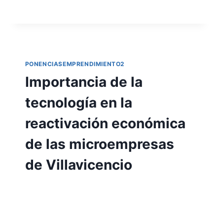
PONENCIASEMPRENDIMIENTO2
Importancia de la
tecnología en la
reactivación económica
de las microempresas
de Villavicencio
Por
Aunarcorp
17 mayo, 2022
En la presente investigación se busca
resaltar el trayecto y evolución que han