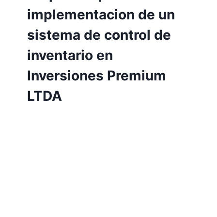
implementacion de un
sistema de control de
inventario en
Inversiones Premium
LTDA
Por
Aunarcorp
18 mayo, 2022
La empresa Inversiones Premium Ltda.,
que se dedica a la comercialización y
distribución de licores en la ciudad de
Villavicencio, no cuenta con un sistema
de inventario eficiente y real donde se
visualice la mercancía existente, por lo
que se presentan inconsistencias a la