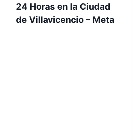
24 Horas en la Ciudad
de Villavicencio – Meta
Por
Aunarcorp
17 mayo, 2022
El desarrollo de este informe muestra al
detalle el proceso de la realización de
nuestra idea de negocio denominado
“creación de un centro de cuidado infantil
con servicio de educación y guardería 24
horas en la ciudad de Villavicencio -
Meta”, con la realidad desde este ejercicio
práctico con el fin de lograr una formación
profesional…
LEER MÁS