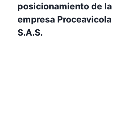
posicionamiento de la
empresa Proceavicola
S.A.S.
Por
Aunarcorp
18 mayo, 2022
En este proyecto de investigación que se
profundiza en la empresa sacrificadora de
animales avícolas PROCEAVICOLA S.A.S.
ubicada en la ciudad de Villavicencio,
Meta. Se trata el tema importante sobre
el estancamiento que se evidencia en
esta empresa debido a su falta de
proyección comercial y el cómo esto ha
afectado a su crecimiento, debido…