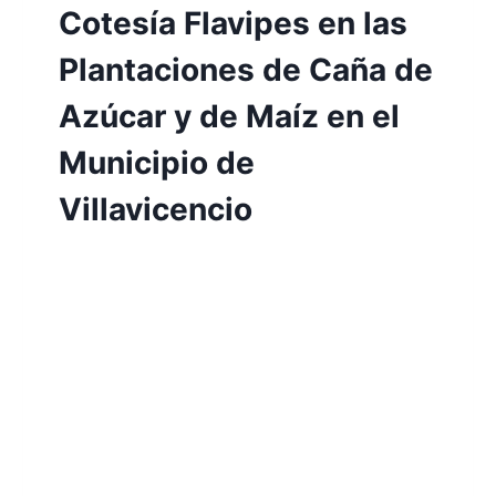
Cotesía Flavipes en las
Plantaciones de Caña de
Azúcar y de Maíz en el
Municipio de
Villavicencio
Por
Aunarcorp
17 mayo, 2022
En este emprendimiento se propone el
diseño de un recipiente biodegradable
hecho en bagazo de caña de azúcar para
la distribución de la Cotesía Flavipes, un
parasitoide que es producido en
laboratorios, luego empacado en
recipientes desechables plásticos y