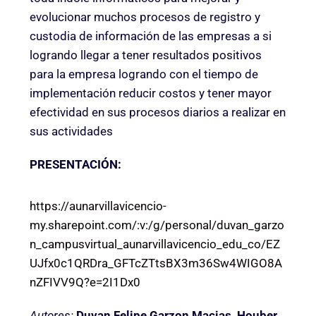
evolucionar muchos procesos de registro y
custodia de información de las empresas a si
logrando llegar a tener resultados positivos
para la empresa logrando con el tiempo de
implementación reducir costos y tener mayor
efectividad en sus procesos diarios a realizar en
sus actividades
PRESENTACIÓN:
https://aunarvillavicencio-
my.sharepoint.com/:v:/g/personal/duvan_garzo
n_campusvirtual_aunarvillavicencio_edu_co/EZ
UJfx0c1QRDra_GFTcZTtsBX3m36Sw4WIGO8A
nZFIVV9Q?e=2I1Dx0
Autores:
Duvan Felipe Garzon Macias, Houber