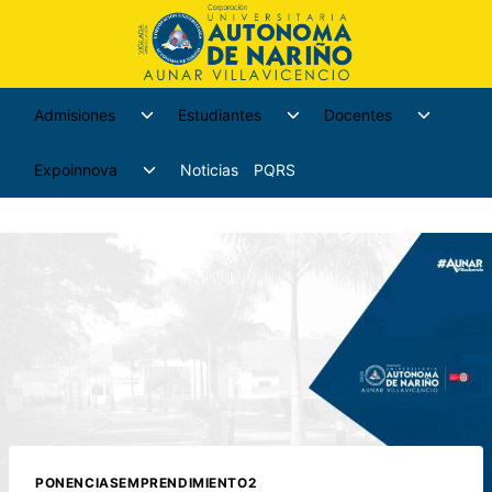
Admisiones
Estudiantes
Docentes
Expoinnova
Noticias
PQRS
PONENCIASEMPRENDIMIENTO2