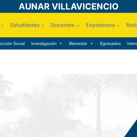
AUNAR VILLAVICENCIO
Estudiantes
Docentes
Expoinnova
Noti
ección Social
Investigación
Bienestar
Egresados
Inter