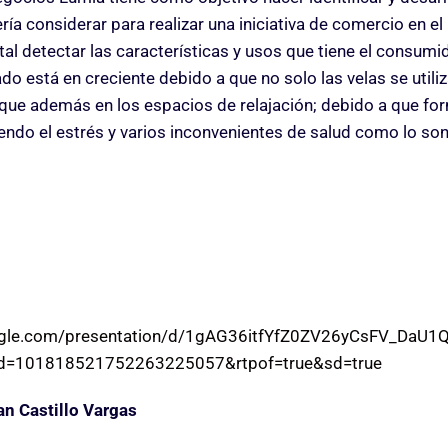
ía considerar para realizar una iniciativa de comercio en el
l detectar las características y usos que tiene el consumi
do está en creciente debido a que no solo las velas se utiliz
 que además en los espacios de relajación; debido a que fo
ndo el estrés y varios inconvenientes de salud como lo son
ogle.com/presentation/d/1gAG36itfYfZ0ZV26yCsFV_DaU1Q
id=101818521752263225057&rtpof=true&sd=true
an Castillo Vargas