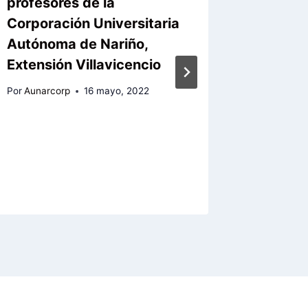
profesores de la
educan
Corporación Universitaria
Institu
Autónoma de Nariño,
Municip
Extensión Villavicencio
Municip
medio d
Por
Aunarcorp
16 mayo, 2022
implem
plataf
empren
Por
Aunarc