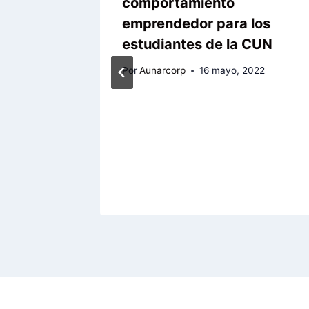
 la
comportamiento
encio
emprendedor para los
estudiantes de la CUN
022
Por
Aunarcorp
16 mayo, 2022