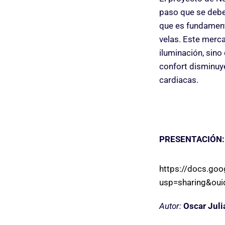
paso que se deber
que es fundamenta
velas. Este merca
iluminación, sino
confort disminuye
cardiacas.
PRESENTACIÓN:
https://docs.go
usp=sharing&ou
Autor:
Oscar Juli