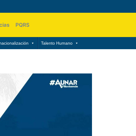
cias
PQRS
nacionalización
Talento Humano