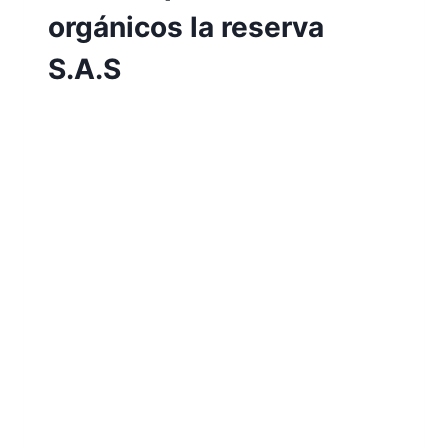
orgánicos la reserva
S.A.S
Por
Aunarcorp
10 mayo, 2023
Modelo de sistema de gestión operativa
para el manejo de subproductos de la
empresa Abonos orgánicos la reserva
S.A.S Oscar Darío Valencia Puentes María
Helena Sánchez Hernández El compostaje
es un proceso biológico, que ocurre en
condiciones aeróbicas (presencia de
oxígeno). Con la adecuada humedad y
temperatura, se asegura una
transformación de los sub productos…
LEER MÁS