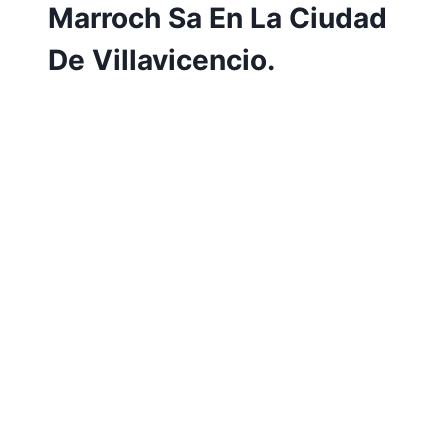
Marroch Sa En La Ciudad
De Villavicencio.
Por
Aunarcorp
10 mayo, 2023
Determinar El Impacto Del Estrés Laboral
En El Desempeño De Los Procesos De
Reclutamiento, Selección, Contratación,
Capacitación E Inducción En La Empresa
Inversiones Grupo Marroch Sa En La
Ciudad De Villavicencio Yessica Natalia
García Hernández Paula Valentina Morales
Andrade La empresa Inversiones Grupo
Marroch S.A.S. (Comercializado
Mundiviveres) es una empresa inscrita en
la Cámara de…