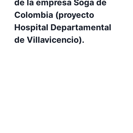
de la empresa Soga de
Colombia (proyecto
Hospital Departamental
de Villavicencio).
Por
Aunarcorp
10 mayo, 2023
Estructuración e implementación del
manual de funciones para el Área de
Nutrición de la empresa Soga de Colombia
(proyecto Hospital Departamental de
Villavicencio) Yenny Yohana Mota Naranjo
El presente proyecto tiene como objetivo
desarrollar un Manual de Funciones para
una empresa con el fin de establecer una
estructura organizativa clara y definir las