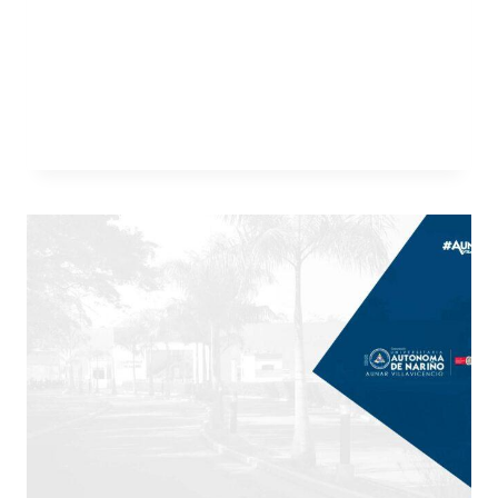
términos utilizados para describir el grupo
de características que describen una
organización o una parte de ella, en…
LEER MÁS