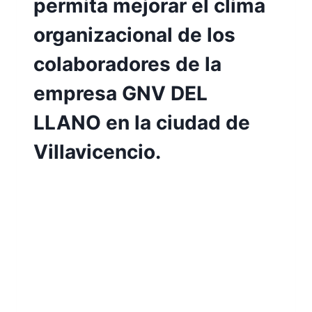
permita mejorar el clima
organizacional de los
colaboradores de la
empresa GNV DEL
LLANO en la ciudad de
Villavicencio.
Por
Aunarcorp
10 mayo, 2023
Formular un plan que permita mejorar el
clima organizacional de los colaboradores
de la empresa GNV DEL LLANO en la
ciudad de Villavicencio Mónica Romero
Guzmán María Fernanda Molano Martínez
El Clima Organizacional es uno de los