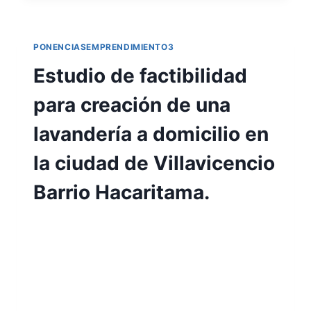
PONENCIASEMPRENDIMIENTO3
Estudio de factibilidad
para creación de una
lavandería a domicilio en
la ciudad de Villavicencio
Barrio Hacaritama.
Por
Aunarcorp
10 mayo, 2023
Estudio de factibilidad para creación de
una lavandería a domicilio en la ciudad de
Villavicencio Barrio Hacaritama Marly
Dorieth Hurtado Cortés María Isabel