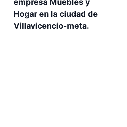
empresa Muebles y
Hogar en la ciudad de
Villavicencio-meta.
Por
Aunarcorp
10 mayo, 2023
Propuesta de formulación de un modelo de
gestión estratégica para la empresa
Muebles y Hogar en la ciudad de
Villavicencio-meta Angie Paola Cabuya
Parra Jessica Mileidy Prieto Rojas Según lo
manifestado por: (Pimentel Villalaz) “El
desarrollo de un plan estratégico produce
beneficios relacionados con la capacidad
de realizar una gestión más eficiente,
liberando recursos humanos…