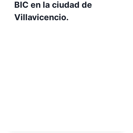
BIC en la ciudad de
Villavicencio.
Por
Aunarcorp
10 mayo, 2023
Propuesta para generar estrategias de
mejora en el clima organizacional del área
de barrido y limpieza en la empresa
Bioagricola del Llano ESP BIC en la ciudad
de Villavicencio. Jhoan Sebastián Alvarado
Rojas Paola Andrea Reyes Loaiza
Encontramos en esta propuesta de
mejoramiento en el área de la gerencia del
recurso humano en la empresa…
LEER MÁS