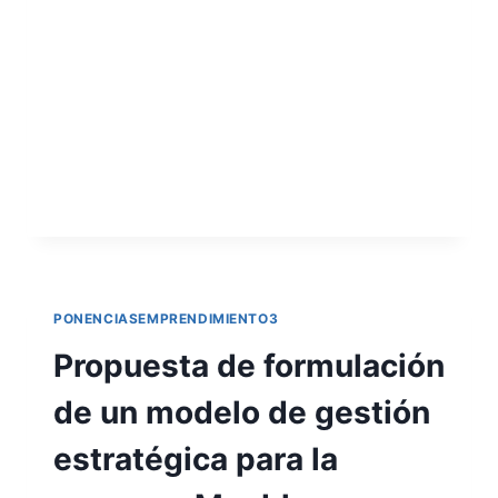
Alvarado Baquero Las lavanderías a
domicilio es la opción más cómoda y
eficiente que puede brindar una empresa
en el mercado actual, ya que se interviene
con las necesidades de todos los…
LEER MÁS
PONENCIASEMPRENDIMIENTO3
Propuesta de formulación
de un modelo de gestión
estratégica para la