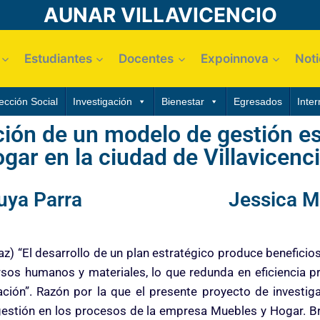
AUNAR VILLAVICENCIO
Estudiantes
Docentes
Expoinnova
Noti
ección Social
Investigación
Bienestar
Egresados
Inter
ión de un modelo de gestión est
ar en la ciudad de Villavicenc
uya Parra
Jessica Mi
az) “El desarrollo de un plan estratégico produce beneficio
rsos humanos y materiales, lo que redunda en eficiencia p
ción”. Razón por la que el presente proyecto de investiga
a gestión en los procesos de la empresa Muebles y Hogar. B