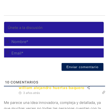
No
Em
10
COMENTARIOS
william alejandro huertas baquero
3 años atrás
Me parece una idea innovadora, compleja y detallada, ya
que muchas veces no todas las personas cuentan con la