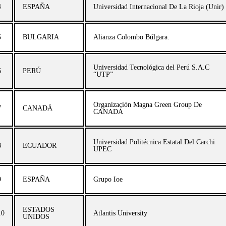
4
ESPAÑA
Universidad Internacional De La Rioja (Unir)
5
BULGARIA
Alianza Colombo Búlgara.
Universidad Tecnológica del Perú S.A.C
6
PERÚ
“UTP”
Organización Magna Green Group De
7
CANADÁ
CANADÁ
Universidad Politécnica Estatal Del Carchi
8
ECUADOR
UPEC
9
ESPAÑA
Grupo Ioe
ESTADOS
10
Atlantis University
UNIDOS