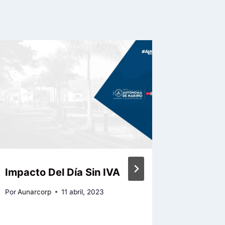
Impacto Del Día Sin IVA
La infl
nueva a
Por
Aunarcorp
11 abril, 2023
interve
Por
Aunarc