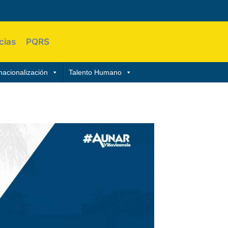
cias
PQRS
nacionalización
Talento Humano