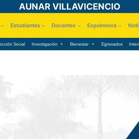
AUNAR VILLAVICENCIO
Estudiantes
Docentes
Expoinnova
Noti
ección Social
Investigación
Bienestar
Egresados
Inter