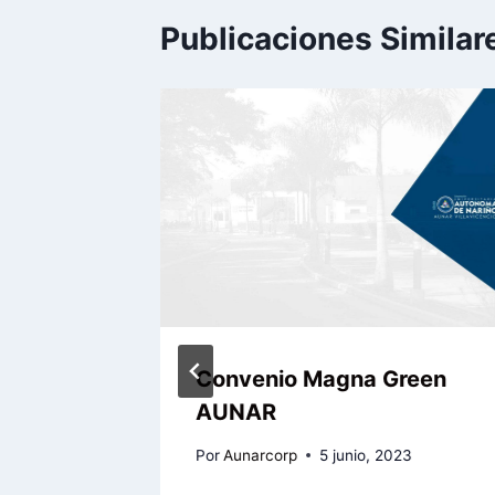
Publicaciones Similar
trol
Convenio Magna Green
AUNAR
Por
Aunarcorp
5 junio, 2023
2022