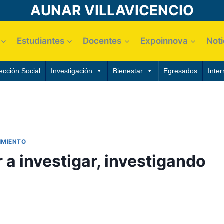
AUNAR VILLAVICENCIO
Estudiantes
Docentes
Expoinnova
Noti
ección Social
Investigación
Bienestar
Egresados
Inter
IMIENTO
 a investigar, investigando
ayo, 2021
z Luna, Gerardo