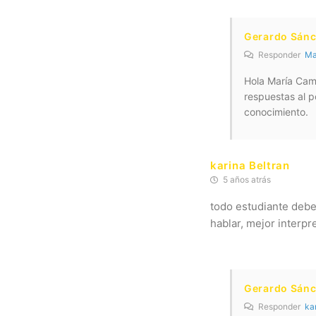
Gerardo Sán
Responder
Ma
Hola María Cam
respuestas al p
conocimiento.
karina Beltran
5 años atrás
todo estudiante debe 
hablar, mejor interpr
Gerardo Sán
Responder
ka