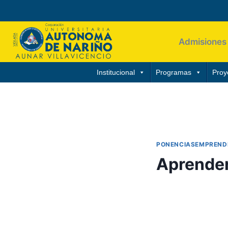
Admisiones
Institucional
Programas
Proy
PONENCIASEMPREND
Aprender
Por
Aunarcorp
19 m
AUTORES:
Sánche