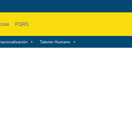
cias
PQRS
nacionalización
Talento Humano