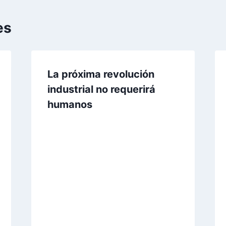
es
La próxima revolución
industrial no requerirá
humanos
Por
Aunarcorp
19 mayo, 2021