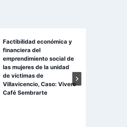
Factibilidad económica y
Impleme
financiera del
en la p
emprendimiento social de
turístic
las mujeres de la unidad
depart
de víctimas de
Por
Aunarc
Villavicencio, Caso: Vivero
Café Sembrarte
Por
Aunarcorp
13 mayo, 2021