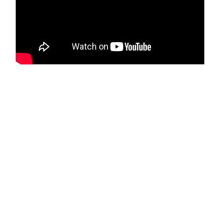
AUTORES:
Susan Ximena Rojas, Dayana
Chavarro Barbosa – Universidad Cooperativa
de
Colombia
RESUMEN:
“La emergencia de salubridad
generada en el año 2020 a causa del covid-19,
género
impacto en las organizaciones, las cuales
tuvieron que realizar cierres preventivos