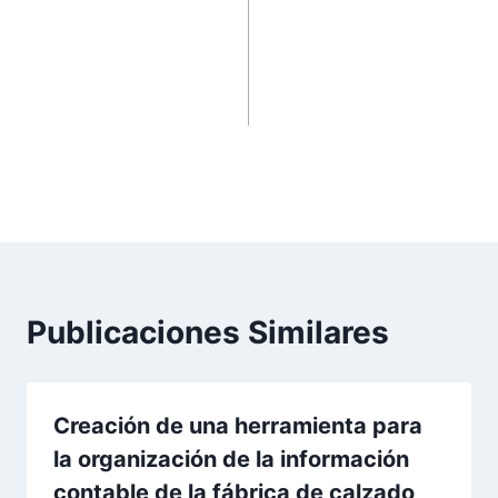
aceptación del
ALTERNATIVA DE
Diplomado de
FINANCIACIÓN PARA
Administración en
PYMES DEL SECTOR
Propiedad Horizontal.
COMERCIAL,
COMUNA 5
VILLAVICENCIO
Publicaciones Similares
Creación de una herramienta para
la organización de la información
contable de la fábrica de calzado