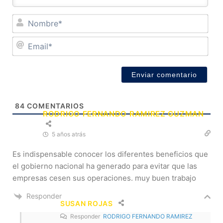
No
Ema
84
COMENTARIOS
RODRIGO FERNANDO RAMIREZ GUZMAN
5 años atrás
Es indispensable conocer los diferentes beneficios que
el gobierno nacional ha generado para evitar que las
empresas cesen sus operaciones. muy buen trabajo
Responder
SUSAN ROJAS
Responder
RODRIGO FERNANDO RAMIREZ