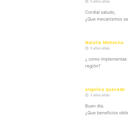
5 años atrás
Cordial saludo,
¿Que mecanismos se u
Natalia Mahecha
5 años atrás
¿ como implementas l
región?
angelica quevedo
5 años atrás
Buen día.
¿Que beneficios obtie