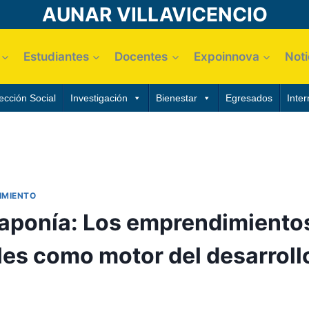
AUNAR VILLAVICENCIO
Estudiantes
Docentes
Expoinnova
Noti
ección Social
Investigación
Bienestar
Egresados
Inter
IMIENTO
ponía: Los emprendimiento
les como motor del desarroll
ayo, 2021