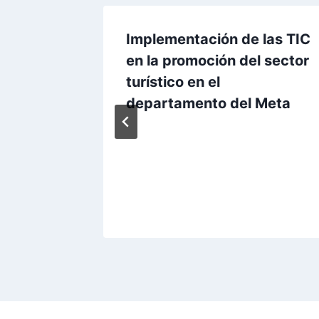
ión
Implementación de las TIC
irá
en la promoción del sector
turístico en el
departamento del Meta
021
Por
Aunarcorp
19 mayo, 2021