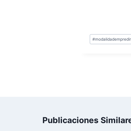
Desarrollo Soste
PALABRAS CLAV
#
modalidadempredi
ANTERIOR
Barras Nutricionales
Publicaciones Similar