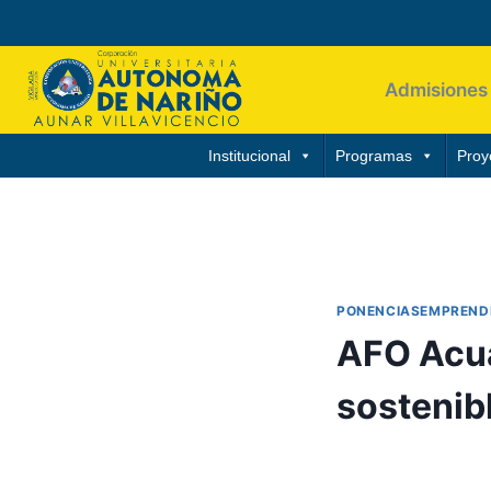
Admisiones
Institucional
Programas
Proy
PONENCIASEMPREND
AFO Acua
sostenib
Por
Aunarcorp
19 m