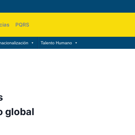
cias
PQRS
nacionalización
Talento Humano
s
o global