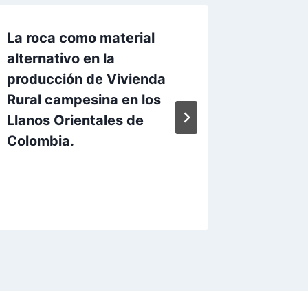
La roca como material
PANEL
alternativo en la
Por
Aunarc
producción de Vivienda
Rural campesina en los
Llanos Orientales de
Colombia.
Por
Aunarcorp
13 mayo, 2021