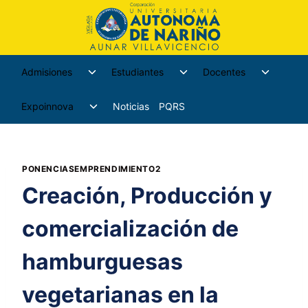
Admisiones
Estudiantes
Docentes
Expoinnova
Noticias
PQRS
PONENCIASEMPRENDIMIENTO2
Creación, Producción y
comercialización de
hamburguesas
vegetarianas en la