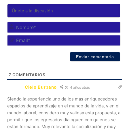
No
Ema
7
COMENTARIOS
Cielo Burbano
4 años atrás
Siendo la experiencia uno de los más enriquecedores
espacios de aprendizaje en el mundo de la vida, y en el
mundo laboral, considero muy valiosa esta propuesta, al
permitir que los egresados dialoguen con quienes se
están formando. Muy relevante la socialización y muy