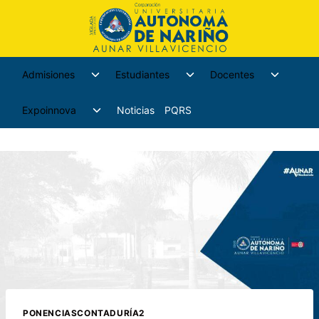
Admisiones
Estudiantes
Docentes
Expoinnova
Noticias
PQRS
PONENCIASCONTADURÍA2