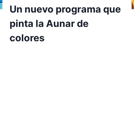
Un nuevo programa que
pinta la Aunar de
colores
Por
Aunarcorp
2 septiembre, 2020
Nuestra universidad está muy feliz de
compartir con ustedes la apertura del nuevo
programa en Diseño Visual, único en nuestra
región, el cual dio inicio para este semestre
académico 2020-2 en la jornada nocturna.
Los estudiantes que iniciaron su proceso de
formación contarán con conocimientos,