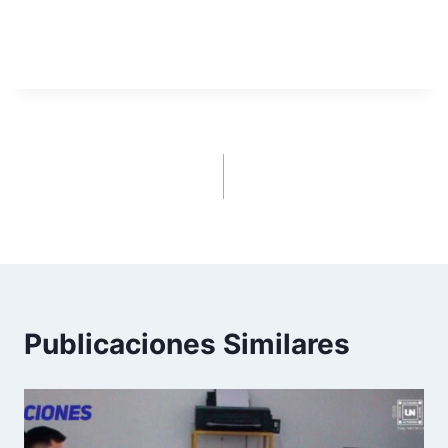
interesadas en el arte, el diseño y la
innovación.
ANTERIOR
SIGUIENTE
¿Listos para ganar con
El primer ‘Magazine
la Aunar?
Aunar’
Publicaciones Similares