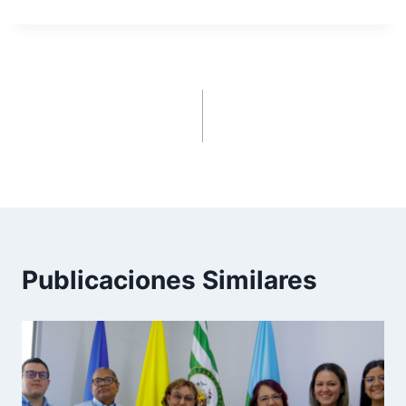
ANTERIOR
SIGUIENTE
Homenaje: Un hasta
La familia Autónoma,
pronto… para los
ejerciendo su derecho
nuestros
al voto
Publicaciones Similares