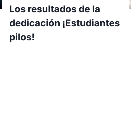
Los resultados de la
dedicación ¡Estudiantes
pilos!
Por
Aunarcorp
5 noviembre, 2022
La familia Autónoma también le apunta a la
investigación y los resultados de ello, son los
proyectos que representarán a nuestra
institución en el Encuentro Regional de
Semilleros de Investigación RedCOLSI que se
realizará este 2022 en el mes de octubre en la
ciudad de Medellín.