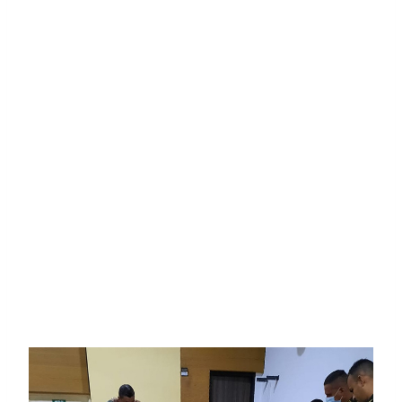
Policía Metropolitana de Villavicencio, MEVIL,
todo ello, con el apoyo del programa de
Seguridad y Salud en el Trabajo.
Este espacio fue dirigido por el docente Manuel
Mantilla, quien a través de su experiencia,
aportó los conocimientos necesarios para que
los miembros de esta brigada pudiesen llevar a
cabo su reentrenamiento.
Cabe resaltar que durante este espacio,
también se brindó información institucional de
la oferta académica de la AUNAR.