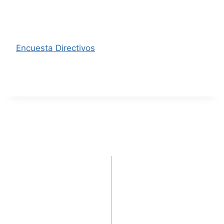
participantes, en un ejercicio transparente y
proactivo para la calidad.
Encuesta Directivos
Fecha publicación: 19 marzo, 2021
ANTERIOR
SIGUIENTE
ENGLISH LANGUAGE
Diagnóstico de las
FESTIVAL AUNAR
estrategias didácticas
2018
para la formación
ética del contador
público de la
Corporación
Universitaria