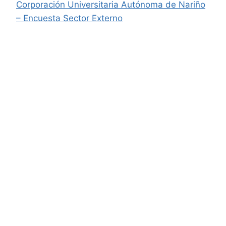
Corporación Universitaria Autónoma de Nariño
– Encuesta Sector Externo
Encuesta Estudiantes
Apreciado estudiante, para nuestra institución
es muy importante determinar el nivel de
satisfacción de acuerdo a los indicadores
establecidos por el CNA. Con el fin de facilitar
la compresión y recolección de datos, se
presenta la siguiente encuesta de forma
general que pretende evaluar los factores,
características y aspectos relevantes de
acuerdo con la normativa vigente en aras de
consolidar una percepción macro de las
mejoras que se deben implementar, desde las