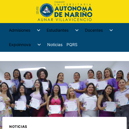
Admisiones
Estudiantes
Docentes
Expoinnova
Noticias
PQRS
NOTICIAS