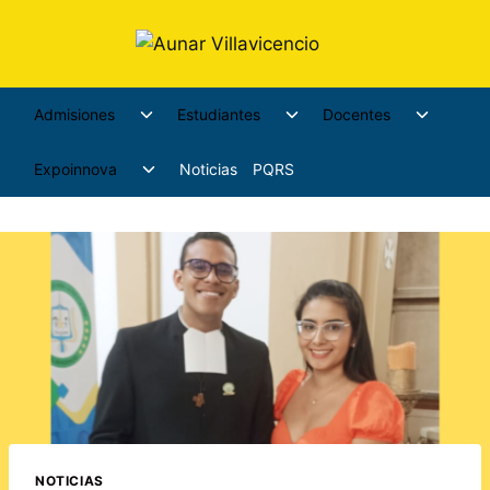
Admisiones
Estudiantes
Docentes
Expoinnova
Noticias
PQRS
NOTICIAS