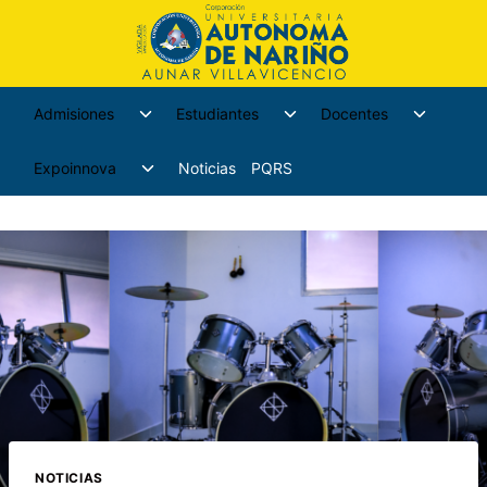
Admisiones
Estudiantes
Docentes
Expoinnova
Noticias
PQRS
NOTICIAS