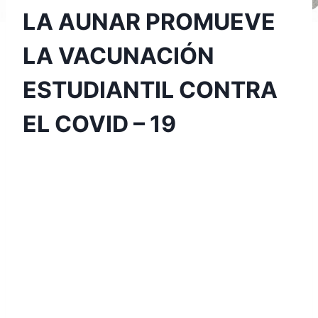
LA AUNAR PROMUEVE
LA VACUNACIÓN
ESTUDIANTIL CONTRA
EL COVID – 19
Por
Aunarcorp
20 octubre, 2021
El día 28 de septiembre de 2021 se llevó a
cabo en las instalaciones de nuestra
universidad, la jornada de vacunación para
los estudiantes que aún no contaban con su
respectiva dosis para prevenir el Covid -19.