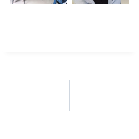
Felicitamos a nuestros estudiantes que
hicieron parte de esta actividad y que con su
compromiso y responsabilidad, previenen la
propagación del Coronavirus.
ANTERIOR
SIGUIENTE
LA AUNAR HIZO
LA AUNAR SIGUE
PRESENCIA EN EL II
LLEGANDO CON LOS
CONGRESO
MEJORES
INTERNACIONAL DE
PROGRAMAS
RESPONSABILIDAD
SOCIAL