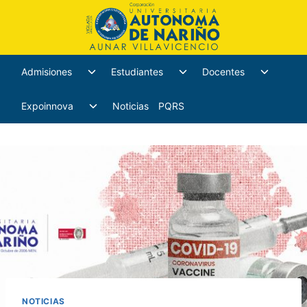
Admisiones
Estudiantes
Docentes
Expoinnova
Noticias
PQRS
NOTICIAS