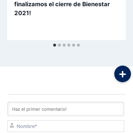
finalizamos el cierre de Bienestar
2021!
Por
Aunarcorp
13 diciembre, 2021
No