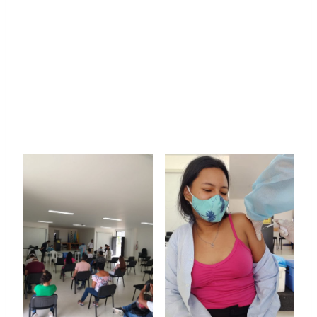
Desde las 8:00 a. m. y hasta las 5:00 p. m., las
áreas de
Seguridad y Salud en el Trabajo
y
Bienestar Institucional
, junto a la
Clínica
Primavera
, realizaron el acompañamiento a
los estudiantes que deseaban recibir su
vacunación, procurando así, la protección de
la comunidad universitaria.