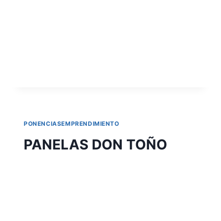
Brahmán para mejorar el sector cárnico de
los llanos orientales, nuestro
emprendimiento, está enfocado en dos
campos de acción, el…
LEER MÁS
PONENCIASEMPRENDIMIENTO
PANELAS DON TOÑO
Por
Aunarcorp
19 mayo, 2021
NOMBRE DE LA EMPRESA: PANELAS DON
TOÑO AUTORES: Alejandra Beltrán
Delgado; Estefanía Barbosa Lucumi