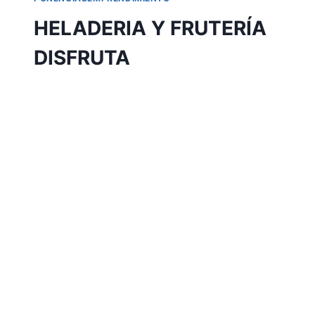
HELADERIA Y FRUTERÍA
DISFRUTA
Por
Aunarcorp
19 mayo, 2021
NOMBRE DE LA EMPRESA: HELADERIA Y
FRUTERÍA DISFRUTA AUTORES: Edgar
Eduardo Pinzón Castro INSTITUCIÓN:
Universidad Autónoma De Nariño
RESUMEN: Misión: Servir siempre con
amor, entregando grandes porciones de
calidad en cada uno de nuestros productos
de heladería, frutería y comidas rápidas
conservando siempre la calidad y la buena
imagen que representamos. PALABRAS
CLAVES: Sabor