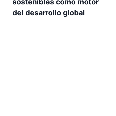
sostenibles como motor
del desarrollo global
Por
Aunarcorp
19 mayo, 2021
NOMBRE DE LA EMPRESA: AFO
ACUAPONÍA INTL SAS AUTORES: Maira
Yamile Aguirre Martínez – Witiman Andrés
Canacue Ortiz RESUMEN: AFO Acuaponía
es una organización que integra los
saberes ancestrales con tecnología, para
desarrollar la agricultura del futuro.
Integramos conceptos como permacultura,
economía circular, sostenibilidad y
negocios verdes, en un modelo de
producción que permite cultivar…