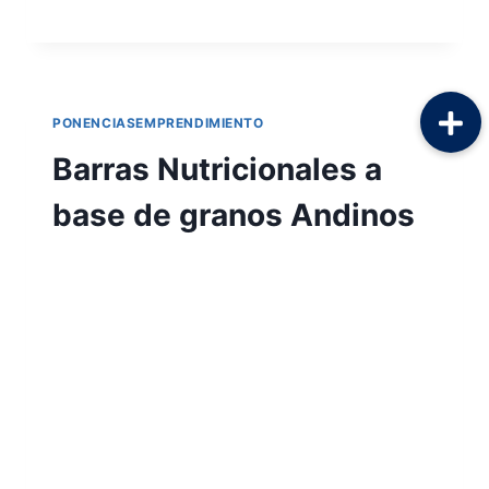
LEER MÁS
PONENCIASEMPRENDIMIENTO
Barras Nutricionales a
base de granos Andinos
Por
Aunarcorp
19 mayo, 2021
NOMBRE DE LA EMPRESA: NUTRITIF
AUTORES: Rogel Barrezueta Jefferson
Clemente; Edwin Ramiro Cevallos Carvajal;
Lady Stefania Bravo Loor INSTITUCIÓN:
Universidad Técnica De Cotopaxi
RESUMEN: NUTRITIF, fue creado con el fin
de nutrir a las personas de edades