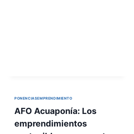
INSTITUCIÓN: Corporación Universitaria del
Meta RESUMEN: La empresa se centra en
el cultivo y producción de caña de azúcar
con el fin producir panela de manera
orgánica, es una empresa dedicada a lo
agroalimentario y agroindustrial. Para la
producción se utilizan…
LEER MÁS
PONENCIASEMPRENDIMIENTO
AFO Acuaponía: Los
emprendimientos