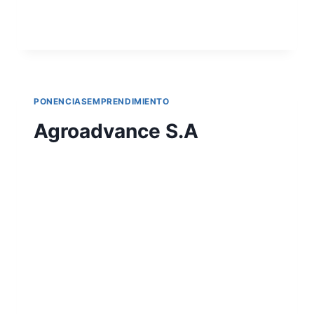
LEER MÁS
PONENCIASEMPRENDIMIENTO
Agroadvance S.A
Por
Aunarcorp
19 mayo, 2021
NOMBRE DE LA EMPRESA: Agroadvance
S.A AUTORES: Edwin Liévano y Milena
Muñoz INSTITUCIÓN: Corporación
Universitaria del Meta RESUMEN: El
emprendimiento está enfocado en el sector
ganadero, específicamente manejando
genética de pastoreo, iniciando con la raza