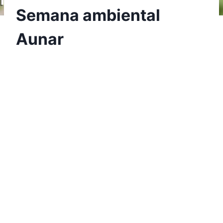
Semana ambiental
Aunar
Por
Aunarcorp
21 diciembre, 2020
Nuestra universidad se vistió de verde durante
los días del 13 al 17 de octubre, realizando la
Semana Ambiental Aunar, la cual, fue
organizada por el área de Bienestar
Institucional y la facultad de Ciencias de la
Salud.
Conversatorios, conferencias, reciclatón RAEE y
actividades lúdicas, hicieron parte de las
actividades que se vivieron a través de la