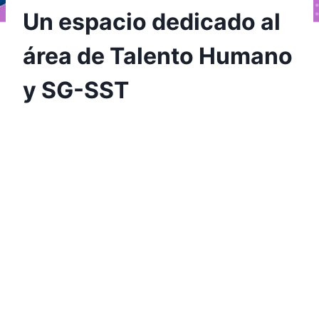
Un espacio dedicado al
área de Talento Humano
y SG-SST
Por
Aunarcorp
22 diciembre, 2020
El 24 de noviembre se realizó el webinar
‘Adaptación y retos del Talento Humano y SG-
SST en la nueva realidad’, el cual fue
organizado por nuestra universidad en
coordinación con la Universidad Minuto de
Dios, la Universidad Tecnológica de Tlaxcala,
La Universidad Centro Panamericano de
Estudios Superiores y la Escuela Tecnológica
Instituto Técnico Central.