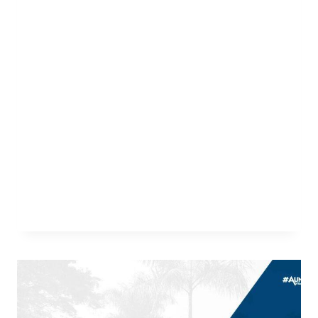
En un emocionante evento programado
para el jueves 2 de noviembre, la
estudiante de cuarto semestre, Sofía
Vargas, llevará a cabo un seminario que
abordará la influencia de los diseñadores
visuales en la industria de la moda. El
evento se llevará a cabo en el salón 131 de
la universidad y está programado para
comenzar…
LEER MÁS