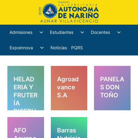
Admisiones
Estudiantes
Docentes
Expoinnova
Noticias
PQRS
HELAD
Agroad
PANELA
ERIA Y
vance
S DON
FRUTER
S.A
TOÑO
ÍA
DISFRU
TA
AFO
Barras