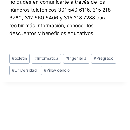
no dudes en comunicarte a través de los
números telefónicos 301 540 6116, 315 218
6760, 312 660 6406 y 315 218 7288 para
recibir más información, conocer los
descuentos y beneficios educativos.
#
boletín
#
Informatica
#
Ingeniería
#
Pregrado
#
Universidad
#
Villavicencio
ANTERIOR
SIGUIENTE
Seminario Sobre
Diseño Visual un
Diseñadores Visuales
programa de única
en la Industria de la
denominación en la