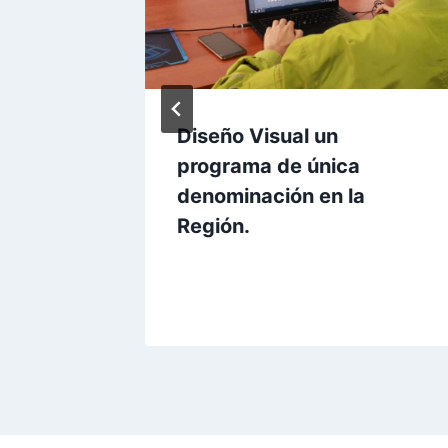
ONALES
Diseño Visual un
 AL
programa de única
denominación en la
Región.
e, 2021
Por
Pasante Comunicaciones AUNAR
28 noviembre, 2023