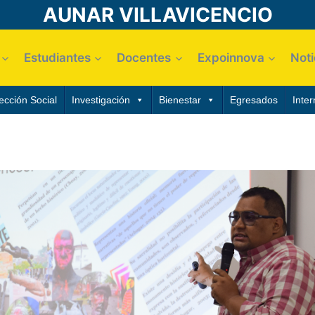
AUNAR VILLAVICENCIO
Estudiantes
Docentes
Expoinnova
Noti
ección Social
Investigación
Bienestar
Egresados
Inter