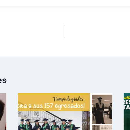
ernativas ambientales
Logros alcanzados: terc
es