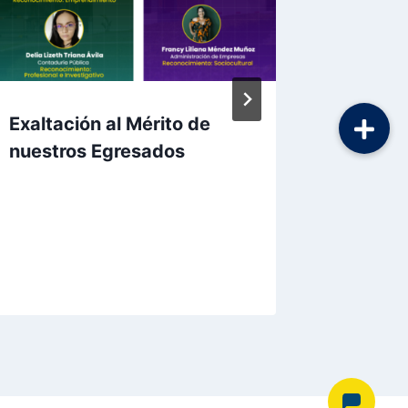
Exaltación al Mérito de
Seminar
nuestros Egresados
Respon
Por
Aunarcorp
1 junio, 2023
Por
Aunarc