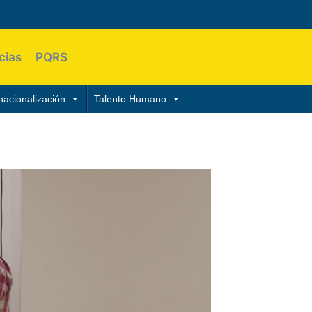
cias
PQRS
nacionalización
Talento Humano