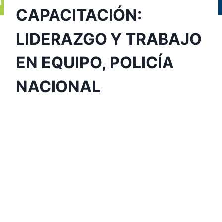
CAPACITACIÓN:
LIDERAZGO Y TRABAJO
EN EQUIPO, POLICÍA
NACIONAL
Por
Aunarcorp
3 julio, 2021
El día 22 de junio de 2021, se desarrolló con
éxito la capacitación ‘Liderazgo y trabajo en
equipo’, dictada por nuestra docente Diana
Chavarro a un grupo de cincuenta (50)
integrantes de la Policía Nacional, quienes
fortalecieron sus habilidades y toma de
decisiones en ese campo.