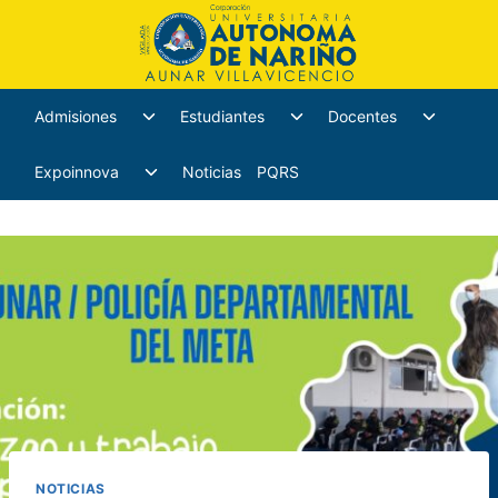
Admisiones
Estudiantes
Docentes
Expoinnova
Noticias
PQRS
NOTICIAS