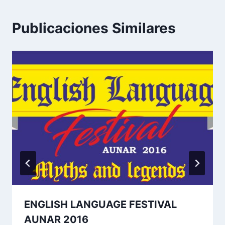
Publicaciones Similares
ENGLISH LANGUAGE FESTIVAL
AUNAR 2016