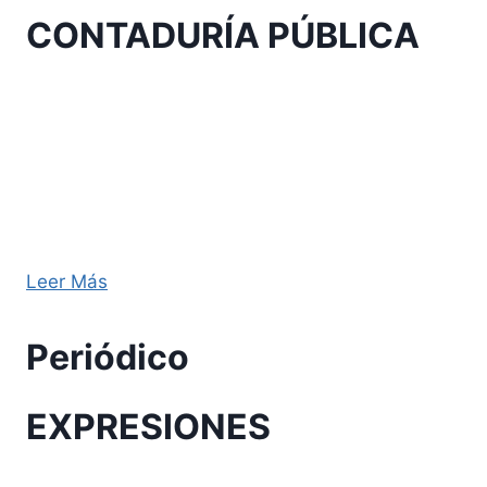
CONTADURÍA PÚBLICA
La Corporación Universitaria Autónoma de
Nariño, AUNAR, extensión Villavicencio, realizará
los días 10, 11 y 12 de mayo de 2021, El
I
Congreso Internacional de la Contaduría
Pública “Hacia el conocimiento integral de la
profesión y la investigación en las áreas
contables
”
…
Leer Más
Periódico
EXPRESIONES
Al revisar el concepto de la ciencia se puede