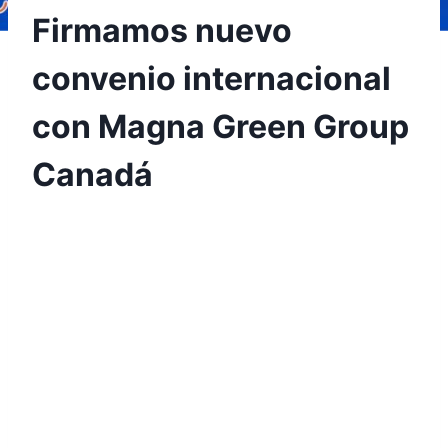
Firmamos nuevo
convenio internacional
con Magna Green Group
Canadá
Por
Aunarcorp
1 marzo, 2021
Nos sentimos orgullosos porque cada día
nuestra universidad cuenta con más convenios
a nivel nacional e internacional. El Convenio
Internacional de Cooperación entre la AUNAR y
Magna Green Group Canadá -MGCANADÁ-, se
realizó con el objetivo de brindar
oportunidades de globalización a estudiantes,