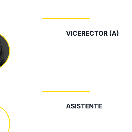
 institución.
VICERECTOR (A)
CONSTANZA COLUNGE O
MAESTRÍA EN E-LEARNING
Teléfono : 7244419 extensi
Oficina : 403
Correo Electrónico: acade
ASISTENTE
MARIA ISABEL ZAMBRAN
Teléfono : 7244419 extensi