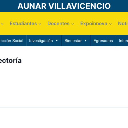
AUNAR VILLAVICENCIO
Estudiantes
Docentes
Expoinnova
Noti
ección Social
Investigación
Bienestar
Egresados
Inter
ectoría
investigación y extensión, para hacer cumplir los propós
ización y desarrollo de los procesos de ingreso, control
uar las actividades de control y seguimiento de las dife