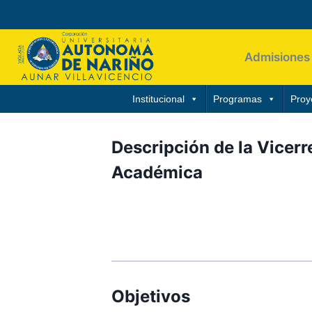
Admisiones
Institucional
Programas
Proy
Descripción de la Vicerr
Académica
Gerencia los programas de docencia, 
institucional
Dirige y evalúa la planeación, organ
corporación, así como dirigir y eval
Objetivos