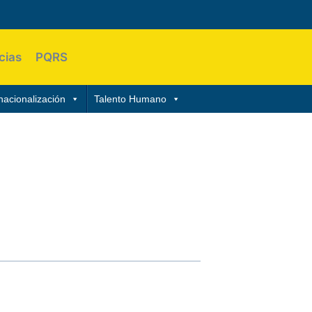
cias
PQRS
nacionalización
Talento Humano
itos de la misión, visión y filosofía
 y egreso de los estudiantes de la
rentes facultades