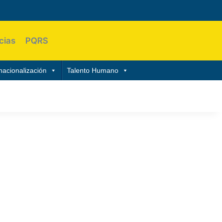
cias
PQRS
nacionalización
Talento Humano