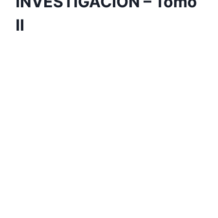
INVESTIGACIÓN – Tomo
II
LA
PROFESIÓN
CONTABLE,
UNA MIRADA
INTEGRAL
DESDE LA
INVESTIGACI
ÓN – Tomo II