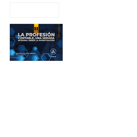
471
Descargas
© Corporación
Universitaria
Autónoma de Nariño
Primera edición:
diciembre 2021
ISBN Digital:
Obra completa: 978-
958-52607-7-1