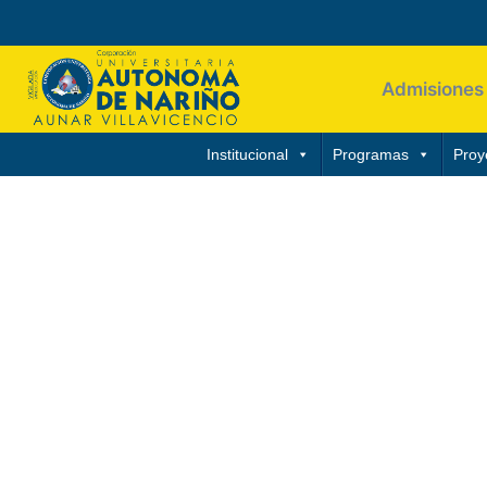
Admisiones
Institucional
Programas
Proy
PERMANENCIA 
ACOMPAÑAMIENTO ACADEMICO
Yo soy tutor AUNAR
Facilitar la adaptación y perm
tránsito por la vida universit
necesidades que pueden ser ind