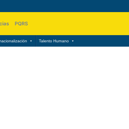
cias
PQRS
nacionalización
Talento Humano
OMA DE NARIÑO
aria Autónoma de Nariño en su
orías académicas adicionales según
las diferentes asignaturas,