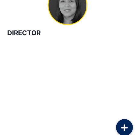
DIRECTOR
IRINA MARGARITA JURADO PAZ
Profesional en Administración de Empresas con
una maestría en Administración de Empresas con
especialidad en Dirección de Proyectos.
Vinculada con AUNAR desde el 2012 y en
calidad de director de esta dependencia desde
2014.
Ha participado como ponente en diferentes
congresos internacionales en Panamá, Ecuador y
Argentina. Además, lidera el grupo de
investigación Equipo CREA. Actualmente, en
calidad de delegada institucional, lidera la