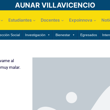
AUNAR VILLAVICENCIO
Estudiantes
Docentes
Expoinnova
Noti
ección Social
Investigación
Bienestar
Egresados
Inter
evame al
 muy malar.