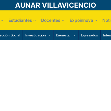
AUNAR VILLAVICENCIO
Estudiantes
Docentes
Expoinnova
Noti
ección Social
Investigación
Bienestar
Egresados
Inter
DAD
Universitaria Autónoma de Nariño “AUNAR”, estamos com
s de la excelencia en la docencia, investigación, extens
ediante el cumplimiento de los requisitos aplicables y 
TEMA DE GESTION DE CALIDAD