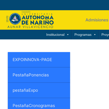
Admisiones
Institucional
Programas
Proy
POLÍTICA DE CALI
EXPOINNOVA-PAGE
En
la Corporación 
estudiantes, a travé
PestañaPonencias
desarrollo social m
servicios.
pestañaExpo
ALCANCE DEL SIS
PestañaCronogramas