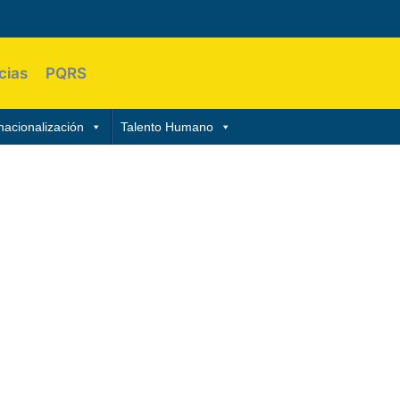
cias
PQRS
nacionalización
Talento Humano
prometidos con la formación integral de nuestros
ión e internacionalización, contribuyendo al
el mejoramiento continuo de nuestros procesos y