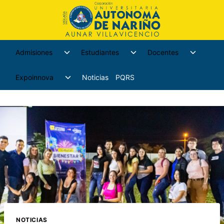
Admisiones
Estudiantes
Docentes
Expoinnova
Noticias
PQRS
NOTICIAS