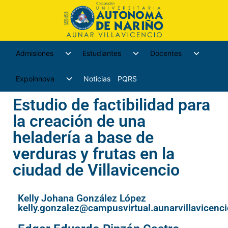
Admisiones
Estudiantes
Docentes
Expoinnova
Noticias
PQRS
Estudio de factibilidad para
la creación de una
heladería a base de
verduras y frutas en la
ciudad de Villavicencio
Kelly Johana González López
kelly.gonzalez@campusvirtual.aunarvillavicenc