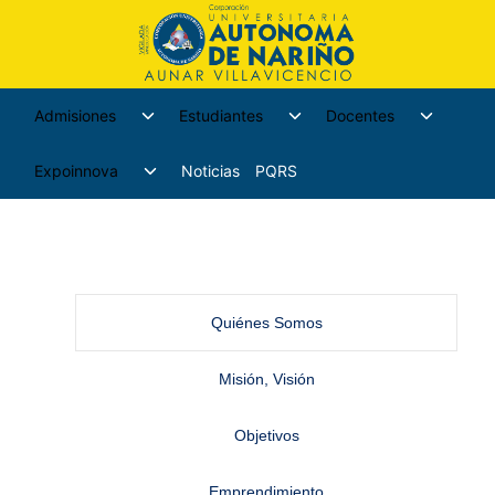
Admisiones
Estudiantes
Docentes
Expoinnova
Noticias
PQRS
Quiénes Somos
Misión, Visión
Objetivos
Emprendimiento